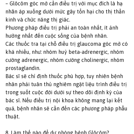
– Glôcôm góc mở cần điều trị với mục đích là hạ
nhãn áp xuống dưới mức gây tổn hại cho thị thần
kinh và chức năng thị giác.
Phương pháp điều trị phải an toàn nhất, ít ảnh
hưởng nhất đến cuộc sống của bệnh nhân.
Các thuốc tra tại chỗ điều trị glaucoma góc mở có
khá nhiều, như: nhóm huỷ beta-adrenergic, nhóm
cường adrenergic, nhóm cường cholinergic, nhóm
prostaglandin.
Bác sĩ sẽ chỉ định thuốc phù hợp, tuy nhiên bệnh
nhân phải tuân thủ nghiêm ngặt liệu trình điều trị
trong suốt cuộc đời dưới sự theo dõi định kỳ của
bác sĩ. Nếu điều trị nội khoa không mang lại kết
quả, bệnh nhân sẽ cần đến các phương pháp phẫu
thuật.
8. Làm thế nào để dự phòng bệnh Glôcôm?