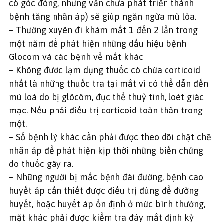
có góc đóng, nhưng vẫn chưa phát triển thành
bệnh tăng nhãn áp) sẽ giúp ngăn ngừa mù lòa.
– Thường xuyên đi khám mắt 1 đến 2 lần trong
một năm để phát hiện những dấu hiệu bệnh
Glocom và các bệnh về mắt khác
– Không được lạm dụng thuốc có chứa corticoid
nhất là những thuốc tra tại mắt vì có thể dẫn đến
mù loà do bị glôcôm, đục thể thuỷ tinh, loét giác
mạc. Nếu phải điều trị corticoid toàn thân trong
một.
– Số bệnh lý khác cần phải được theo dõi chặt chẽ
nhãn áp để phát hiện kịp thời những biến chứng
do thuốc gây ra.
– Những người bị mắc bệnh đái đường, bệnh cao
huyết áp cần thiết được điều trị đúng để đường
huyết, hoặc huyết áp ổn định ở mức bình thường,
mặt khác phải được kiểm tra đáy mắt định kỳ