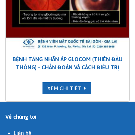
BỆNH TĂNG NHÃN ÁP GLOCOM (THIÊN ĐẦU
THỐNG) - CHẨN ĐOÁN VÀ CÁCH ĐIỀU TRỊ
XEM CHI TIẾT
Về chúng tôi
Liên hệ