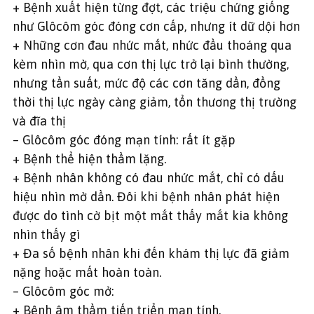
+ Bệnh xuất hiện từng đợt, các triệu chứng giống
như Glôcôm góc đóng cơn cấp, nhưng ít dữ dội hơn
+ Những cơn đau nhức mắt, nhức đầu thoáng qua
kèm nhìn mờ, qua cơn thị lực trở lại bình thường,
nhưng tần suất, mức độ các cơn tăng dần, đồng
thời thị lực ngày càng giảm, tổn thương thị trường
và đĩa thị
– Glôcôm góc đóng mạn tính: rất ít gặp
+ Bệnh thể hiện thầm lặng.
+ Bệnh nhân không có đau nhức mắt, chỉ có dấu
hiệu nhìn mờ dần. Đôi khi bệnh nhân phát hiện
được do tình cờ bịt một mắt thấy mắt kia không
nhìn thấy gì
+ Đa số bệnh nhân khi đến khám thị lực đã giảm
nặng hoặc mất hoàn toàn.
– Glôcôm góc mở:
+ Bệnh âm thầm tiến triển mạn tính.