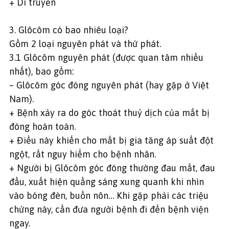
+ Di truyền
3. Glôcôm có bao nhiêu loại?
Gồm 2 loại nguyên phát và thứ phát.
3.1 Glôcôm nguyên phát (được quan tâm nhiều
nhất), bao gồm:
– Glôcôm góc đóng nguyên phát (hay gặp ở Việt
Nam).
+ Bệnh xảy ra do góc thoát thuỷ dịch của mắt bị
đóng hoàn toàn.
+ Điều này khiến cho mắt bị gia tăng áp suất đột
ngột, rất nguy hiểm cho bệnh nhân.
+ Người bị Glôcôm góc đóng thường đau mắt, đau
đầu, xuất hiện quầng sáng xung quanh khi nhìn
vào bóng đèn, buồn nôn… Khi gặp phải các triệu
chứng này, cần đưa người bệnh đi đến bệnh viện
ngay.