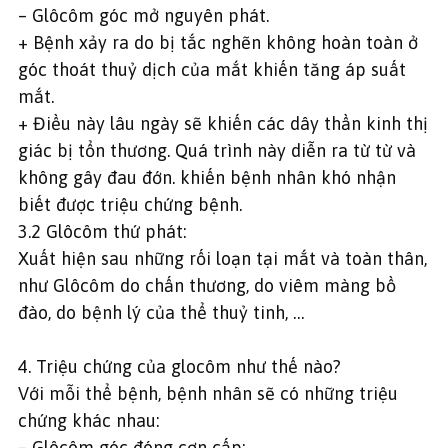
– Glôcôm góc mở nguyên phát.
+ Bệnh xảy ra do bị tắc nghẽn không hoàn toàn ở
góc thoát thuỷ dịch của mắt khiến tăng áp suất
mắt.
+ Điều này lâu ngày sẽ khiến các dây thần kinh thị
giác bị tổn thương. Quá trình này diễn ra từ từ và
không gây đau đớn. khiến bệnh nhân khó nhận
biết được triệu chứng bệnh.
3.2 Glôcôm thứ phát:
Xuất hiện sau những rối loạn tại mắt và toàn thân,
như Glôcôm do chấn thương, do viêm màng bồ
đào, do bệnh lý của thể thuỷ tinh, …
4. Triệu chứng của glocôm như thế nào?
Với mỗi thể bệnh, bệnh nhân sẽ có những triệu
chứng khác nhau:
– Glôcôm góc đóng cơn cấp: