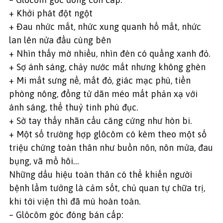
+ Khởi phát đột ngột
+ Đau nhức mắt, nhức xung quanh hố mắt, nhức
lan lên nửa đầu cùng bên
+ Nhìn thấy mờ nhiều, nhìn đèn có quầng xanh đỏ.
+ Sợ ánh sáng, chảy nước mắt nhưng không ghèn
+ Mi mắt sưng nề, mắt đỏ, giác mạc phù, tiền
phòng nông, đồng tử dãn méo mất phản xạ với
ánh sáng, thể thuỷ tinh phù đục.
+ Sờ tay thấy nhãn cầu căng cứng như hòn bi.
+ Một số trường hợp glôcôm có kèm theo một số
triệu chứng toàn thân như buồn nôn, nôn mửa, đau
bụng, vã mồ hôi…
Những dấu hiệu toàn thân có thể khiến người
bệnh lầm tưởng là cảm sốt, chủ quan tự chữa trị,
khi tới viện thì đã mù hoàn toàn.
– Glôcôm góc đóng bán cấp: