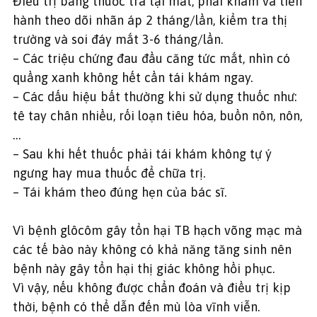
Điều trị bằng thuốc tra tại mắt, phải khám và tiến
hành theo dõi nhãn áp 2 tháng/lần, kiểm tra thị
trường và soi đáy mắt 3-6 tháng/lần.
– Các triệu chứng đau đầu căng tức mắt, nhìn có
quầng xanh không hết cần tái khám ngay.
– Các dấu hiệu bất thường khi sử dụng thuốc như:
tê tay chân nhiều, rối loạn tiêu hóa, buồn nôn, nôn,
…
– Sau khi hết thuốc phải tái khám không tự ý
ngưng hay mua thuốc để chữa trị.
– Tái khám theo đúng hẹn của bác sĩ.
Vì bệnh glôcôm gây tổn hại TB hạch võng mạc mà
các tế bào này không có khả năng tăng sinh nên
bệnh này gây tổn hại thị giác không hồi phục.
Vì vậy, nếu không được chẩn đoán và điều trị kịp
thời, bệnh có thể dẫn đến mù lòa vĩnh viễn.