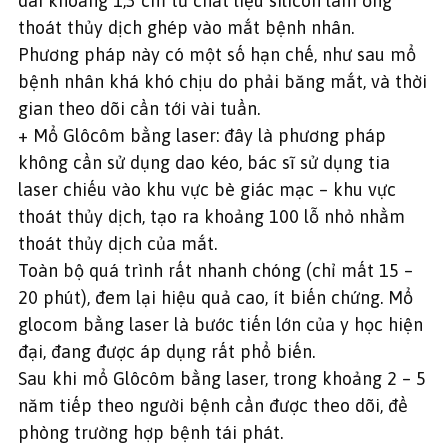
dài khoảng 1,3 cm từ chất liệu silicon làm ống
thoát thủy dịch ghép vào mắt bệnh nhân.
Phương pháp này có một số hạn chế, như sau mổ
bệnh nhân khá khó chịu do phải băng mắt, và thời
gian theo dõi cần tới vài tuần.
+ Mổ Glôcôm bằng laser: đây là phương pháp
không cần sử dụng dao kéo, bác sĩ sử dụng tia
laser chiếu vào khu vực bè giác mạc – khu vực
thoát thủy dịch, tạo ra khoảng 100 lỗ nhỏ nhằm
thoát thủy dịch của mắt.
Toàn bộ quá trình rất nhanh chóng (chỉ mất 15 –
20 phút), đem lại hiệu quả cao, ít biến chứng. Mổ
glocom bằng laser là bước tiến lớn của y học hiện
đại, đang được áp dụng rất phổ biến.
Sau khi mổ Glôcôm bằng laser, trong khoảng 2 – 5
năm tiếp theo người bệnh cần được theo dõi, đề
phòng trường hợp bệnh tái phát.