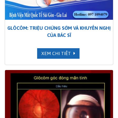
GLÔCÔM: TRIỆU CHỨNG SỚM VÀ KHUYẾN NGHỊ
CỦA BÁC SĨ
XEM CHI TIẾT