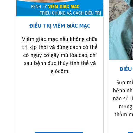
ĐIỀU TRỊ VIÊM GIÁC MẠC
Viêm giác mạc nếu không chữa
trị kịp thời và đúng cách có thể
có nguy cơ gây mù lòa cao, chỉ
sau bệnh đục thủy tinh thể và
ĐIỀU
glôcôm.
Sụp mi
bệnh như
não số I
mạng.
thẩm m