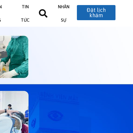
N
TIN
NHÂN
Đặt lịch
khám
G
TỨC
SỰ