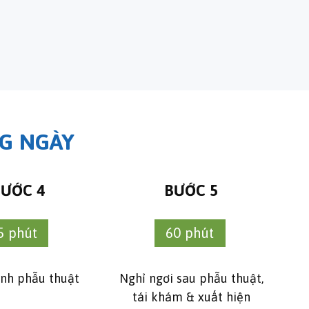
NG NGÀY
BƯỚC 4
BƯỚC 5
5 phút
60 phút
ành phẫu thuật
Nghỉ ngơi sau phẫu thuật,
tái khám & xuất hiện