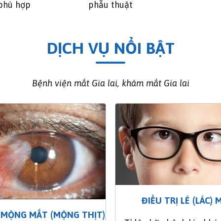
 phù hợp
phẫu thuật
DỊCH VỤ NỔI BẬT
Bệnh viện mắt Gia lai, khám mắt Gia lai
ĐIỀU TRỊ LÉ (LÁC) 
Ị MỘNG MẮT (MỘNG THỊT)