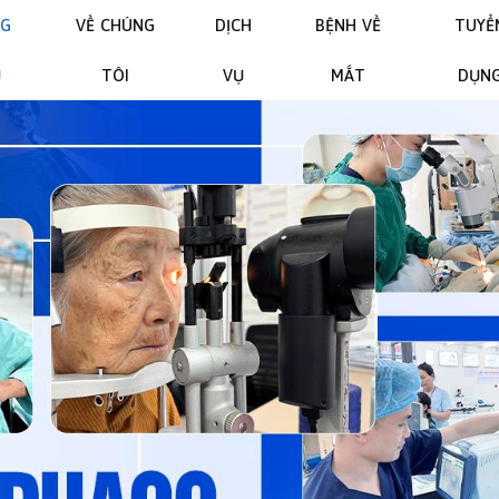
NG
VỀ CHÚNG
DỊCH
BỆNH VỀ
TUYỂ
Ủ
TÔI
VỤ
MẮT
DỤN