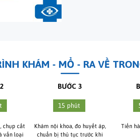
ÌNH KHÁM - MỔ - RA VỀ TRO
2
BƯỚC 3
t
15 phút
 chụp cắt
Khám nội khoa, đo huyết áp,
Tiến h
 vấn loại
chuẩn bị thủ tục trước khi