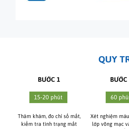
QUY TR
BƯỚC 1
BƯỚC 
15-20 phút
60 phú
Thăm khám, đo chỉ số mắt,
Xét nghiệm máu,
kiểm tra tình trạng mắt
lớp võng mạc và