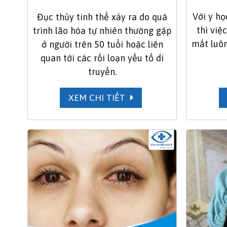
Với y họ
Đục thủy tinh thể xảy ra do quá
thì việ
trình lão hóa tự nhiên thường gặp
mắt luôn
ở người trên 50 tuổi hoặc liên
quan tới các rối loạn yếu tố di
truyền.
XEM CHI TIẾT