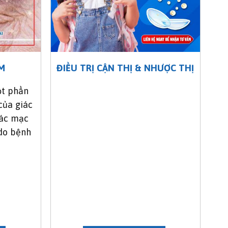
M
ĐIỀU TRỊ CẬN THỊ & NHƯỢC THỊ
ột phần
của giác
iác mạc
 do bệnh