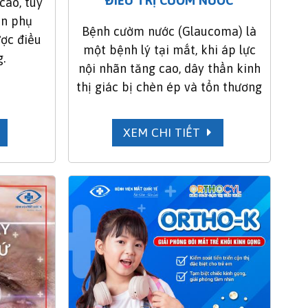
ĐIỀU TRỊ CƯỜM NƯỚC
cao, tuy
òn phụ
Bệnh cườm nước (Glaucoma) là
ược điều
một bệnh lý tại mắt, khi áp lực
.
nội nhãn tăng cao, dây thần kinh
thị giác bị chèn ép và tổn thương
XEM CHI TIẾT