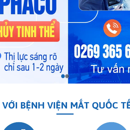
ỚI BỆNH VIỆN MẮT QUỐC TẾ S