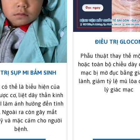
ĐIỀU TRỊ GLOCO
Phẫu thuật thay thế m
hoặc toàn bộ chiều dày 
mạc bị mờ đục bằng g
 TRỊ SỤP MI BẨM SINH
lành, giảm tỷ lệ mù lòa
 có thể là biểu hiện của
lý giác mạc
ợc cơ, liệt dây thần kinh
II làm ảnh hưởng đến tính
 Ngoài ra còn gây mất
ỹ và mặc cảm cho người
bệnh.