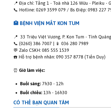
📍 Địa chỉ: Tầng 1 - Toà nhà 126 Wừu - Pleiku - G
📞 Hotline: 0269 3599 079 / Bs Điệp: 0983 227 7
🏥 BỆNH VIỆN MẮT KON TUM
📍 33 Triệu Việt Vương, P. Kon Tum - Tỉnh Quản
📞 (0260) 386 7007 | 📱 036 280 7989
💬 Zalo CSKH: 085 555 1539
☎️ Hỗ trợ bệnh nhân: 090 357 8778 (Tiến Duy)
⏰
Giờ làm việc:
Buổi sáng:
7h30 - 12h
Buổi chiều:
13h - 16h30
CÓ THỂ BẠN QUAN TÂM