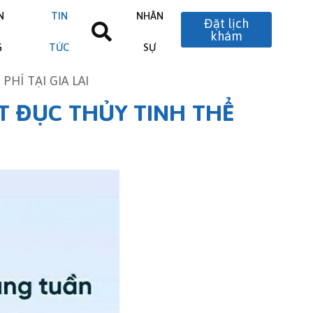
N
TIN
NHÂN
Đặt lịch
khám
G
TỨC
SỰ
HÍ TẠI GIA LAI
T ĐỤC THỦY TINH THỂ