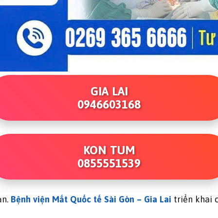
GIA LAI
0946603168
KON TUM
0855551539
ạn.
Bệnh viện Mắt Quốc tế Sài Gòn – Gia Lai
triển khai c