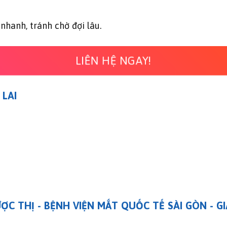
anh, tránh chờ đợi lâu.
LIÊN HỆ NGAY!
 LAI
C THỊ - BỆNH VIỆN MẮT QUỐC TẾ SÀI GÒN - GI