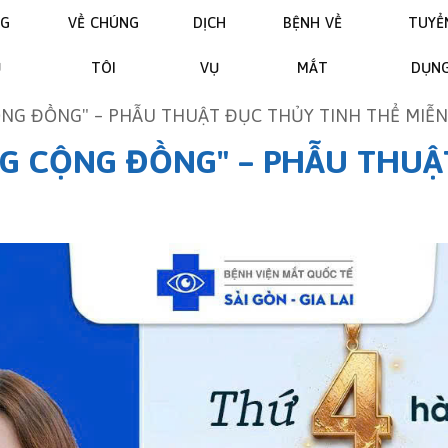
NG
VỀ CHÚNG
DỊCH
BỆNH VỀ
TUYỂ
Ủ
TÔI
VỤ
MẮT
DỤN
NG ĐỒNG" – PHẪU THUẬT ĐỤC THỦY TINH THỂ MIỄN P
G CỘNG ĐỒNG" – PHẪU THUẬ