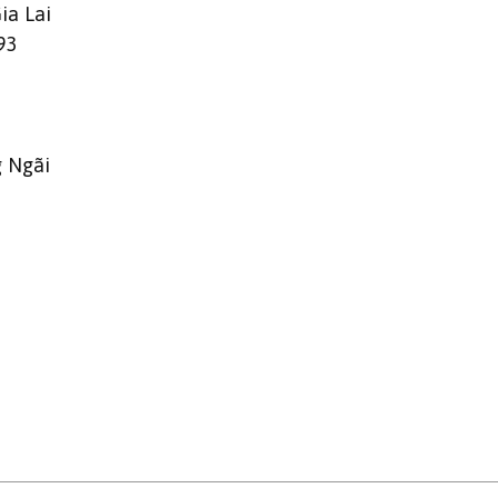
ia Lai
93
g Ngãi